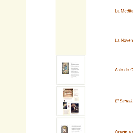
La Medita
La Novena
Acto de C
El Santsi
Oracin a 