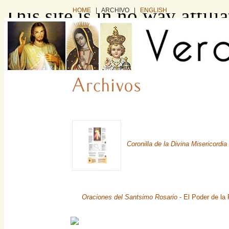
This site is in no way affil
HOME
| ARCHIVO |
ENGLISH
business. It exists as a co
information intended for in
want to buy this website, pl
via e-mail: domain (dot) sa
or you can find and buy it 
Coronilla de la Divina Misericordia
Oraciones del Santsimo Rosario
- El Poder de la 