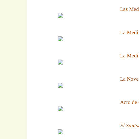
Las Medi
La Medit
La Medit
La Noven
Acto de 
El Sants