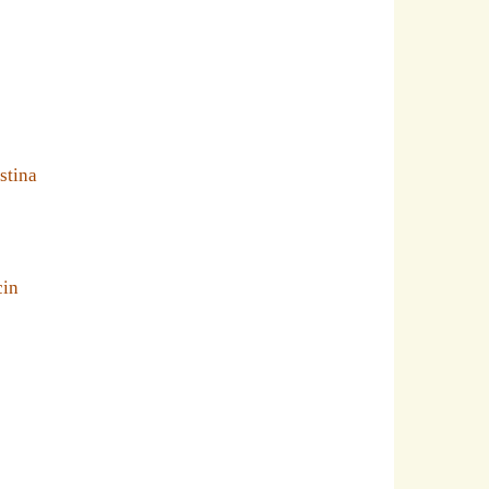
stina
cin