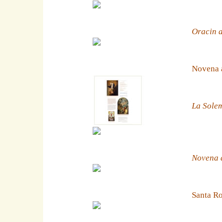
Oracin a
Novena 
La Solem
Novena a
Santa Ro