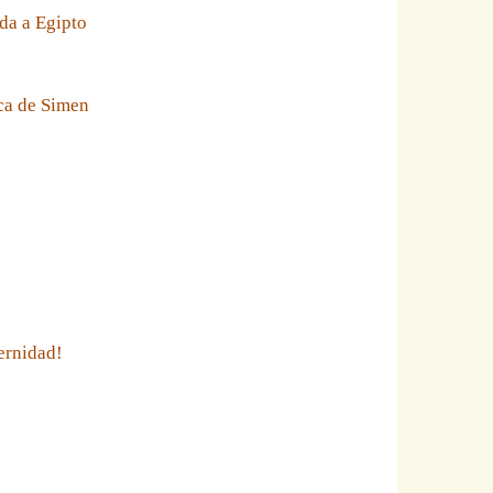
da a Egipto
eca de Simen
ernidad!