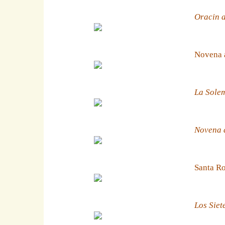
Oracin a
Novena 
La Solem
Novena a
Santa Ro
Los Siet