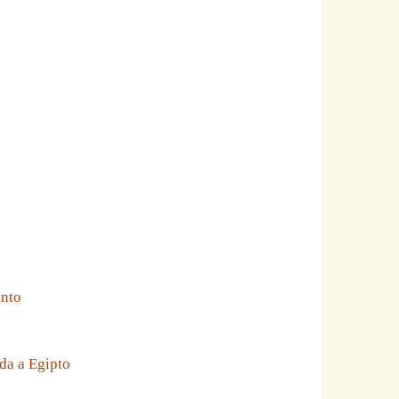
ento
da a Egipto