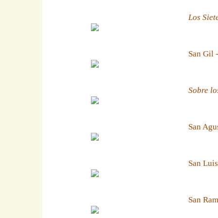
Los Siet
San Gil 
Sobre lo
San Agus
San Luis
San Ramn