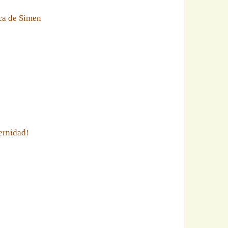
eca de Simen
ernidad!