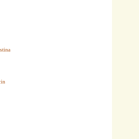
stina
cin