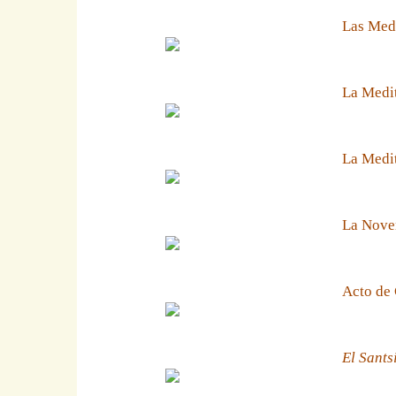
Las Medi
La Medit
La Medit
La Noven
Acto de 
El Sants