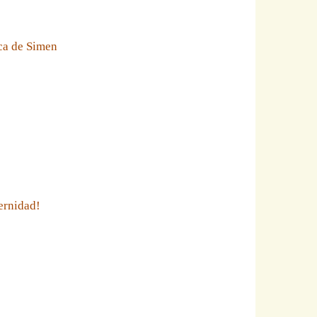
eca de Simen
ernidad!