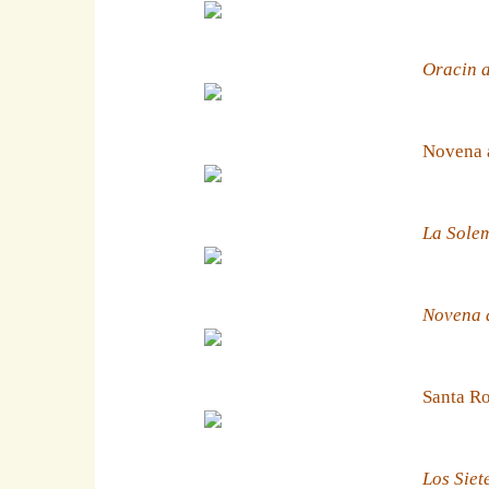
Oracin a
Novena 
La Solem
Novena a
Santa Ro
Los Siet