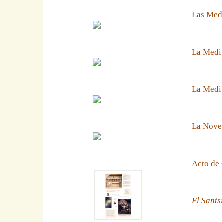
Las Medi
La Medit
La Medit
La Noven
Acto de 
El Sants