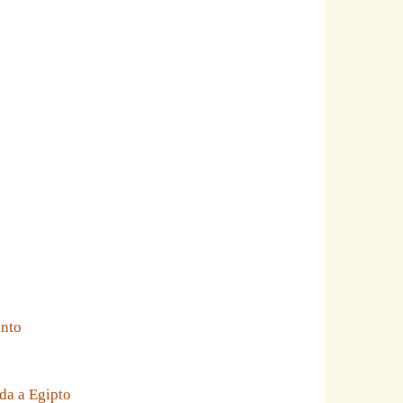
ento
da a Egipto