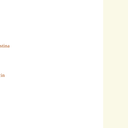
stina
cin