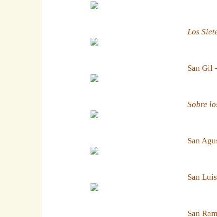
Los Siet
San Gil 
Sobre lo
San Agus
San Luis
San Ramn