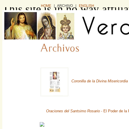
This site is in no way affil
HOME
| ARCHIVO |
ENGLISH
business. It exists as a co
information intended for in
want to buy this website, pl
via e-mail: domain (dot) sa
or you can find and buy it 
Coronilla de la Divina Misericordia
Oraciones del Santsimo Rosario
- El Poder de la 