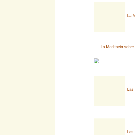
La M
La Meditacin sobre
Las 
Las 