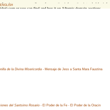
s. It exists as a compendium of supporting information intended for info
ENGLISH
l (dot) com or you can find and buy it on Afternic domain auctions.
nilla de la Divina Misericordia
- Mensaje de Jess a Santa Mara Faustina
iones del Santsimo Rosario
- El Poder de la Fe - El Poder de la Oracin