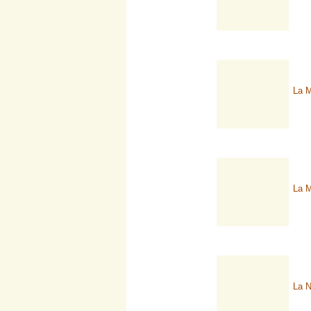
La M
La M
La N