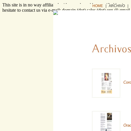
This site is in no way affiliated with or endorsed by specified busines
HOME
| ARCHIVO |
hesitate to contact us via e-mail: domain (dot) sales (dot) org @ gmai
Coro
Orac