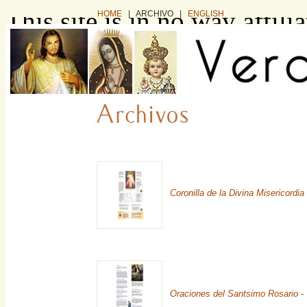
This site is in no way affil
HOME
| ARCHIVO |
ENGLISH
business. It exists as a co
information intended for in
want to buy this website, pl
via e-mail: domain (dot) sa
or you can find and buy it 
Coronilla de la Divina Misericordia
Oraciones del Santsimo Rosario
- 