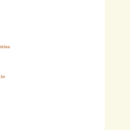
stina
cin