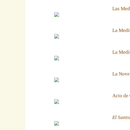
Las Medi
La Medit
La Medit
La Noven
Acto de 
El Sants