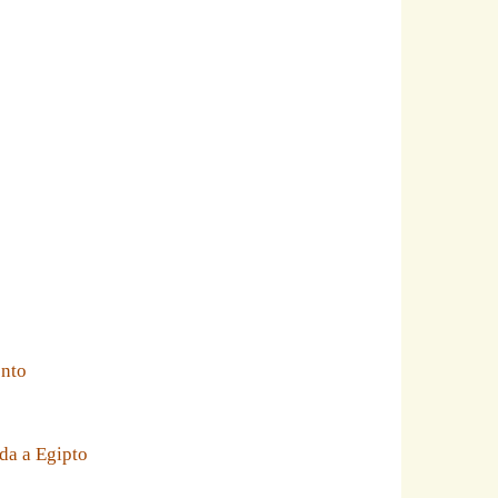
ento
da a Egipto