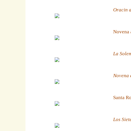
Oracin a
Novena 
La Solem
Novena a
Santa Ro
Los Siet