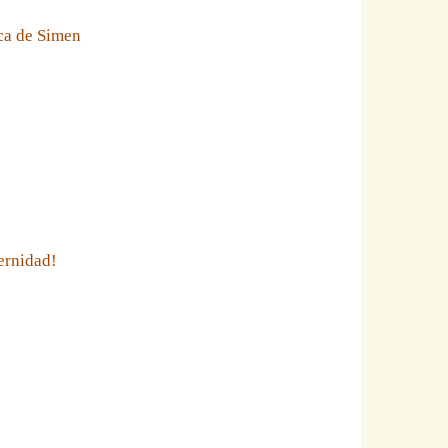
eca de Simen
ernidad!