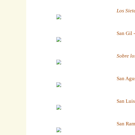
Los Siet
San Gil 
Sobre lo
San Agus
San Luis
San Ramn