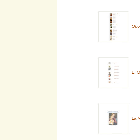
Ofre
El M
La M