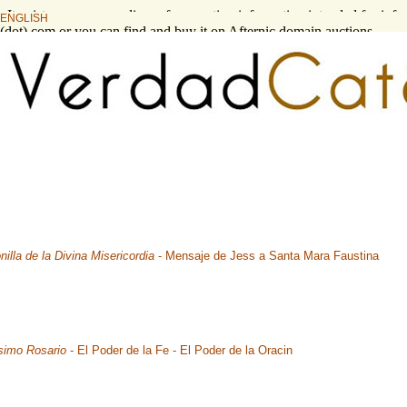
s. It exists as a compendium of supporting information intended for info
ENGLISH
l (dot) com or you can find and buy it on Afternic domain auctions.
nilla de la Divina Misericordia
- Mensaje de Jess a Santa Mara Faustina
simo Rosario
- El Poder de la Fe - El Poder de la Oracin