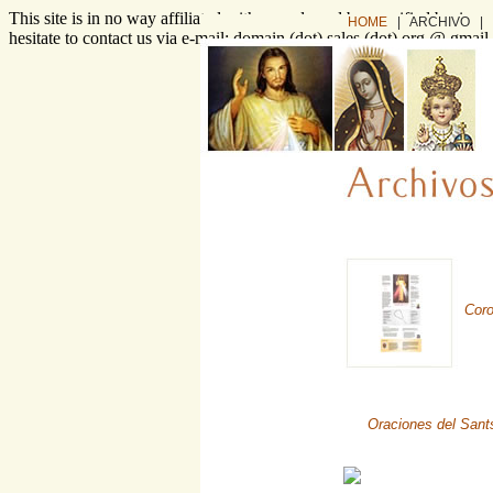
This site is in no way affiliated with or endorsed by specified busines
HOME
| ARCHIVO |
hesitate to contact us via e-mail: domain (dot) sales (dot) org @ gmai
Coro
Oraciones del Sant