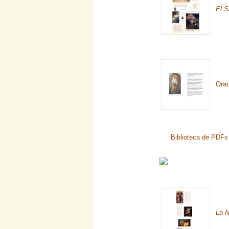
El S
Orac
Biblioteca de PDFs 
La N