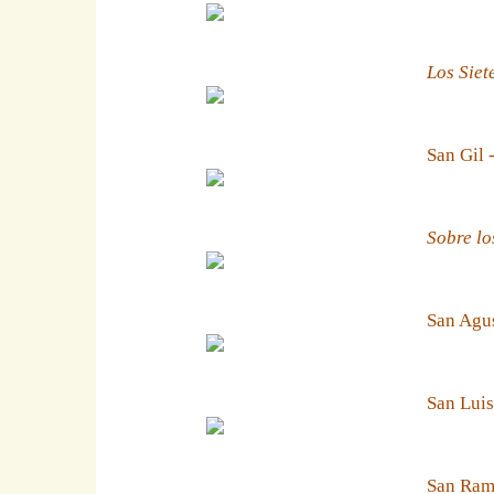
Los Siet
San Gil 
Sobre lo
San Agus
San Luis
San Ramn