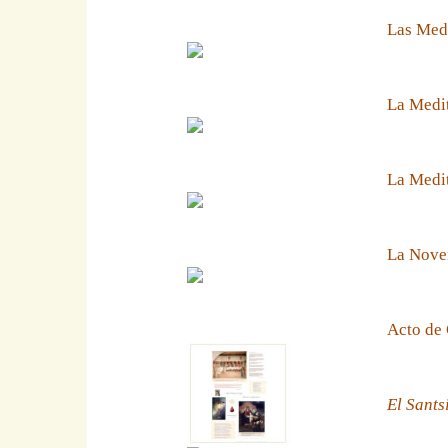
Las Medi
La Medit
La Medit
La Noven
Acto de 
El Sants