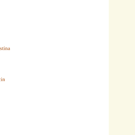
stina
cin