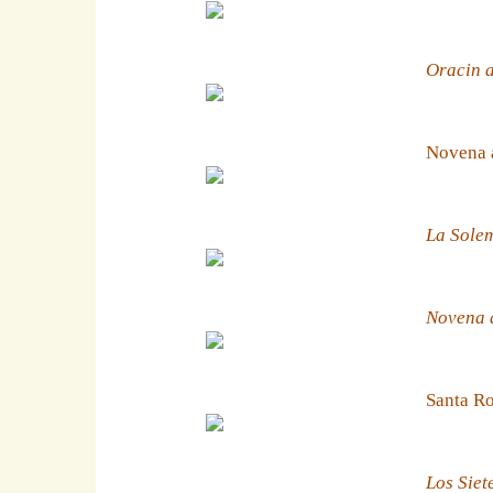
Oracin a
Novena 
La Solem
Novena a
Santa Ro
Los Siet