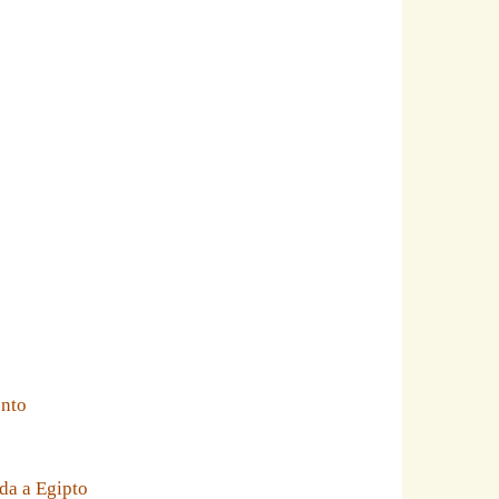
ento
da a Egipto