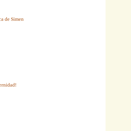
eca de Simen
ernidad!