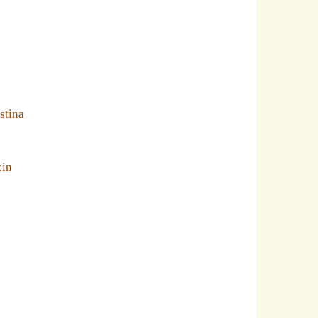
stina
cin