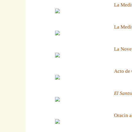
La Medit
La Medit
La Noven
Acto de 
El Sants
Oracin a