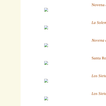
Novena 
La Solem
Novena a
Santa Ro
Los Siet
Los Siet