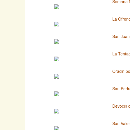
Semana Sa
La Ofrend
San Juan 
La Tentac
Oracin po
San Pedro
Devocin d
San Valen