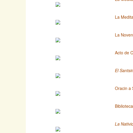
La Medita
La Novena
Acto de C
El Santsi
Oracin a 
Bibliotec
La Nativi