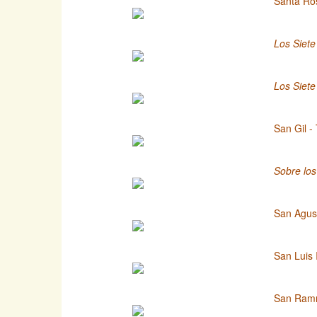
Santa Ro
Los Siete
Los Siete
San Gil -
Sobre lo
San Agust
San Luis 
San Ramn 