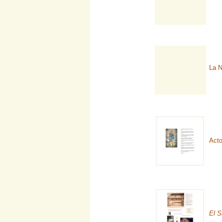
La N
Acto
El S