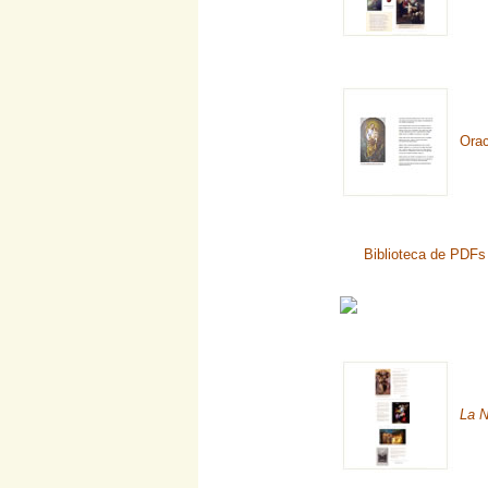
Orac
Biblioteca de PDFs 
La N