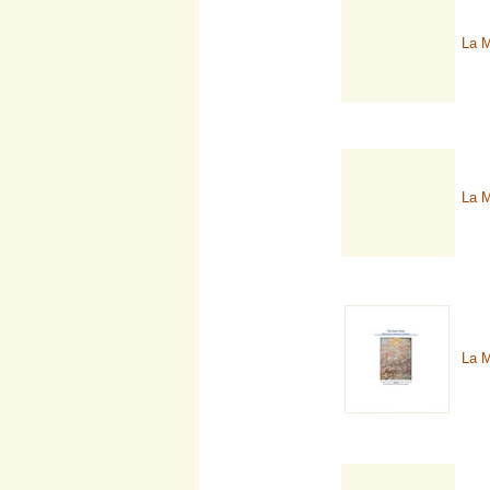
La M
La M
La M