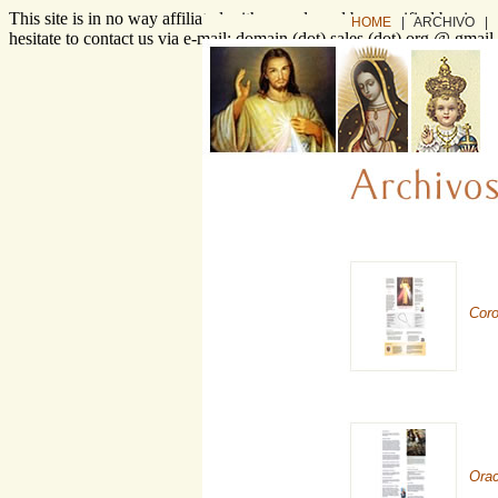
This site is in no way affiliated with or endorsed by specified busines
HOME
| ARCHIVO |
hesitate to contact us via e-mail: domain (dot) sales (dot) org @ gmai
Coro
Orac