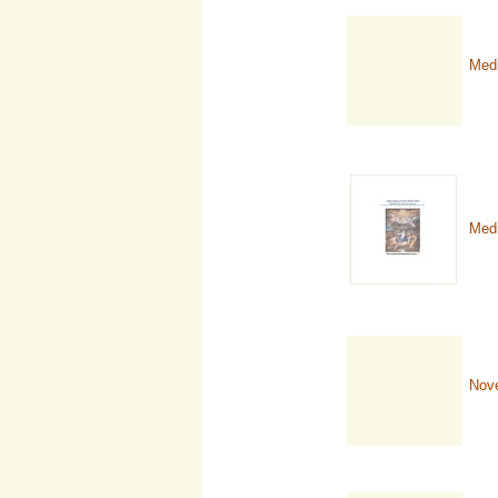
Medi
Medi
Nov