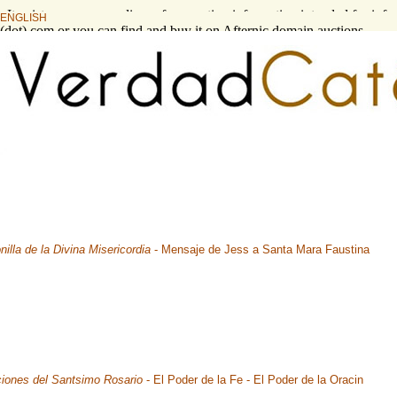
s. It exists as a compendium of supporting information intended for info
ENGLISH
l (dot) com or you can find and buy it on Afternic domain auctions.
nilla de la Divina Misericordia
- Mensaje de Jess a Santa Mara Faustina
iones del Santsimo Rosario
- El Poder de la Fe - El Poder de la Oracin