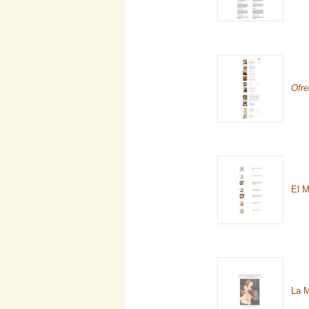
Ofre
El M
La M