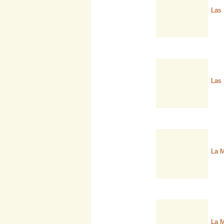
Las 
Las 
La M
La M