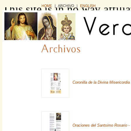
This site is in no way affil
HOME
| ARCHIVO |
ENGLISH
business. It exists as a co
information intended for in
want to buy this website, pl
via e-mail: domain (dot) sa
or you can find and buy it 
Coronilla de la Divina Misericordia
Oraciones del Santsimo Rosario
- 