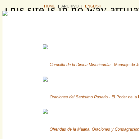
This site is in no way affil
HOME
| ARCHIVO |
ENGLISH
business. It exists as a co
information intended for in
want to buy this website, pl
via e-mail: domain (dot) sa
Coronilla de la Divina Misericordia
- Mensaje de J
or you can find and buy it 
Oraciones del Santsimo Rosario
- El Poder de la 
Ofrendas de la Maana, Oraciones y Consagracio