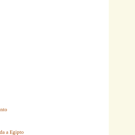
ento
da a Egipto