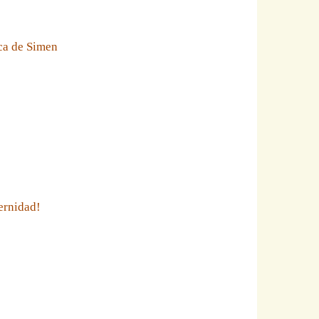
eca de Simen
ernidad!