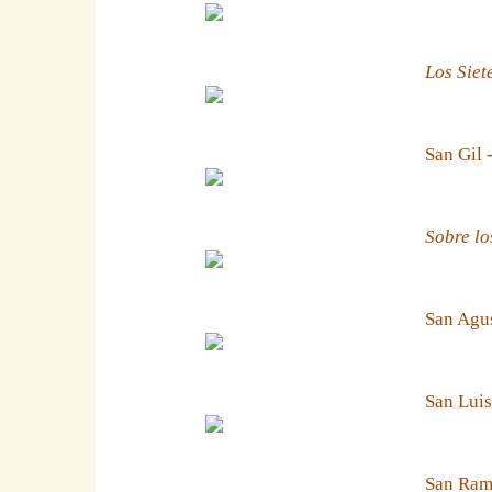
Los Siet
San Gil 
Sobre lo
San Agus
San Luis
San Ramn