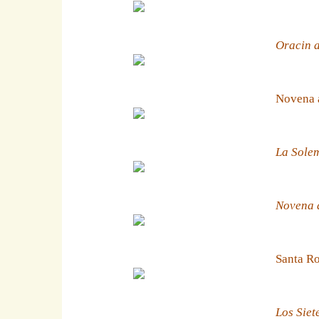
Oracin a
Novena 
La Solem
Novena a
Santa Ro
Los Siet