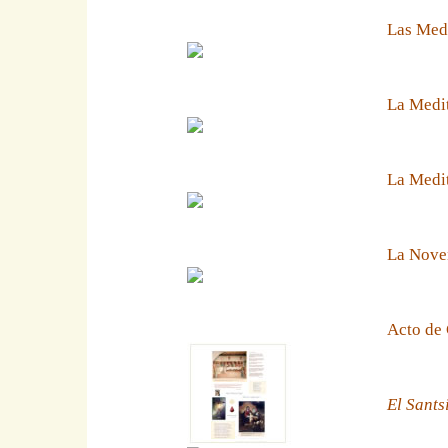
Las Medi
La Medit
La Medit
La Noven
Acto de 
El Sants