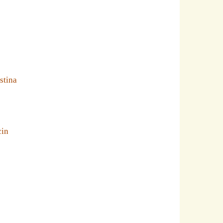
stina
cin