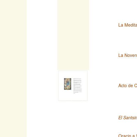
La Medita
La Novena
Acto de C
El Santsi
Oracin a 