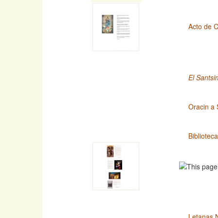
Acto de C
El Santsi
Oracin a 
Bibliotec
Letanas 