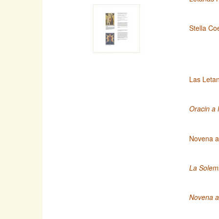
Stella Co
Las Leta
Oracin a 
Novena a
La Solemn
Novena a 