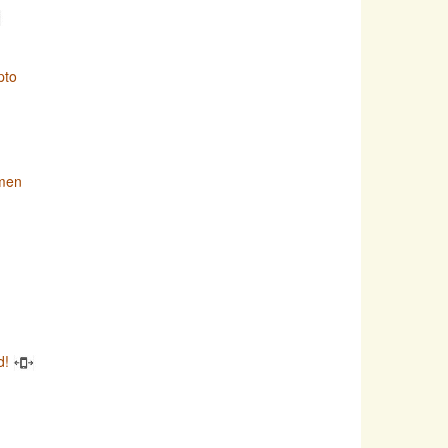
pto
imen
d!