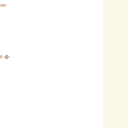
imen
d!