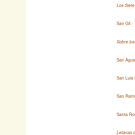
Los Siete
San Gil -
Sobre lo
San Agust
San Luis 
San Ramn 
Santa Ros
Letanas 