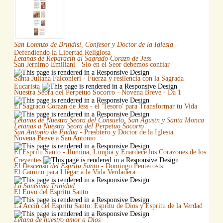
San Lorenzo de Brindisi, Confesor y Doctor de la Iglesia
-
Defendiendo la Libertad Religiosa
Letanas de Reparacin al Sagrado Corazn de Jess
San Jernimo Emiliani - Slo en el Seor debemos confiar
Santa Juliana Falconieri - Fuerza y resilencia con la Sagrada
Eucarista
Nuestra Seora del Perpetuo Socorro - Novena Breve - Da 1
El Sagrado Corazn de Jess - el 'Tesoro' para Transformar tu Vida
Letanas de Nuestra Seora del Consuelo, San Agustn y Santa Monca
Letanas a Nuestra Seora del Perpetuo Socorro
San Antonio de Padua
- Presbtero y Doctor de la Iglesia
Novena Breve a San Antonio
El Espritu Santo - Ilumina, Limpia y Enardece los Corazones de los
Creyentes
El Descenso del Espritu Santo
- Domingo Pentecosts
El Camino para Llegar a la Vida Verdadera
La Santsima Trinidad
El Envo del Espritu Santo
La Accin del Espritu Santo: Espritu de Dios y Espritu de la Verdad
Letana de nuestro amor a Dios