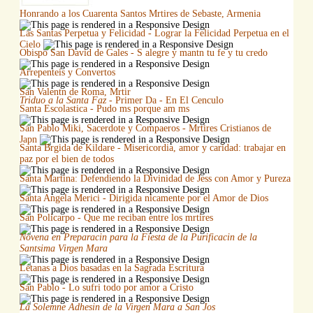
Honrando a los Cuarenta Santos Mrtires de Sebaste, Armenia
Las Santas Perpetua y Felicidad - Lograr la Felicidad Perpetua en el
Cielo
Obispo San David de Gales - S alegre y mantn tu fe y tu credo
Arrepenteis y Convertos
San Valentn de Roma, Mrtir
Triduo a la Santa Faz
- Primer Da - En El Cenculo
Santa Escolastica - Pudo ms porque am ms
San Pablo Miki, Sacerdote y Compaeros - Mrtires Cristianos de
Japn
Santa Brgida de Kildare - Misericordia, amor y caridad: trabajar en
paz por el bien de todos
Santa Martina: Defendiendo la Divinidad de Jess con Amor y Pureza
Santa Angela Merici - Dirigida nicamente por el Amor de Dios
San Policarpo - Que me reciban entre los mrtires
Novena en Preparacin para la Fiesta de la Purificacin de la
Santsima Virgen Mara
Letanas a Dios basadas en la Sagrada Escritura
San Pablo - Lo sufri todo por amor a Cristo
La Solemne Adhesin de la Virgen Mara a San Jos