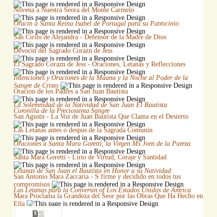
Novena a Nuestra Seora del Monte Carmelo
Oracin a Santa Reina Isabel de Portugal para su Patrocinio
San Cirilo de Alejandra - Defensor de la Madre de Dios
Devocin del Sagrado Corazn de Jess
El Sagrado Corazn de Jess - Oraciones, Letanas y Reflecciones
Intenciones y Oraciones de la Maana y la Noche al Poder de la
Sangre de Cristo
Oracion de los Padres a San Juan Bautista
La Solemnidad de la Natividad de San Juan El Bautista
Coronilla de la Preciossima Sangre
San Agustn - La Voz de Juan Bautista Que Clama en el Desierto
Las Letanas antes o despus de la Sagrada Comunin
Oraciones a Santa Mara Goretti, la Virgen Ms Jven de la Pureza
Santa Mara Goretti - Lirio de Virtud, Coraje y Santidad
Letanas de San Juan el Bautista en Honor a su Natividad
San Antonio Mara Zaccaria - S firme y decidido en todos tus
compromisos
Las Letanas para la Conversin of Los Estados Unidos de Amrica
Mara Proclama la Grandeza del Seor por las Obras Que Ha Hecho en
Ella