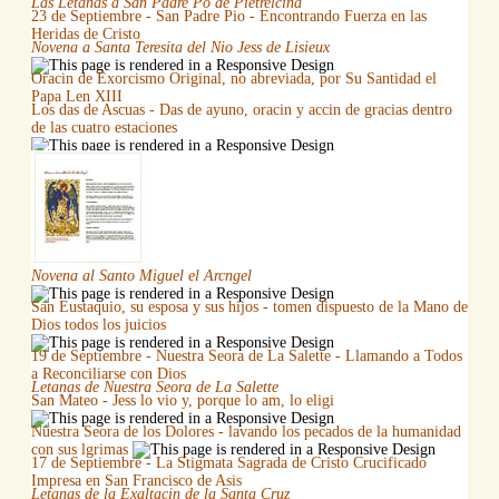
Las Letanas a San Padre Po de Pietrelcina
23 de Septiembre - San Padre Pio - Encontrando Fuerza en las
Heridas de Cristo
Novena a Santa Teresita del Nio Jess de Lisieux
Oracin de Exorcismo Original, no abreviada, por Su Santidad el
Papa Len XIII
Los das de Ascuas - Das de ayuno, oracin y accin de gracias dentro
de las cuatro estaciones
Novena al Santo Miguel el Arcngel
San Eustaquio, su esposa y sus hijos - tomen dispuesto de la Mano de
Dios todos los juicios
19 de Septiembre - Nuestra Seora de La Salette - Llamando a Todos
a Reconciliarse con Dios
Letanas de Nuestra Seora de La Salette
San Mateo - Jess lo vio y, porque lo am, lo eligi
Nuestra Seora de los Dolores - lavando los pecados de la humanidad
con sus lgrimas
17 de Septiembre - La Stigmata Sagrada de Cristo Crucificado
Impresa en San Francisco de Asis
Letanas de la Exaltacin de la Santa Cruz