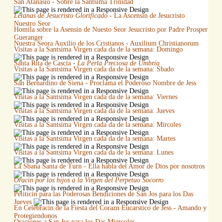
San Atanasio - Sobre la Santsima Trinidad
Letanas de Jesucristo Glorificado
- La Ascensin de Jesucristo
Nuestro Seor
Homila sobre la Asensin de Nuesto Seor Jesucristo por Padre Prosper
Gueranger
Nuestra Seora Auxilio de los Cristianos - Auxilium Christianorum
Visitas a la Santsima Virgen cada da de la semana: Domingo
Santa Rita de Cascia -
La Perla Preciosa de Umbria
Visitas a la Santsima Virgen cada da de la semana: Sbado
San Bernardino de Siena - Proclama el Poderoso Nombre de Jess
Visitas a la Santsima Virgen cada da de la semana: Viernes
Visitas a la Santsima Virgen cada da de la semana: Jueves
Visitas a la Santsima Virgen cada da de la semana: Mircoles
Visitas a la Santsima Virgen cada da de la semana: Martes
Visitas a la Santsima Virgen cada da de la semana: Lunes
La Sbana Santa de Turn - Ella habla del Amor de Dios por nosotros
Oracin por los hijos a la Virgen del Perpetuo Socorro
Petiticin para las Poderosas Bendiciones de San Jos para los Das
Jueves
En Celebracin de la Fiesta del Corazn Eucarstico de Jess - Amando y
Protegiendonos
Oraciones a San Jos para los Das Miercoles