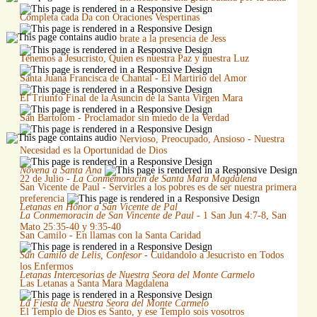
Completa cada Da con Oraciones Vespertinas
brate a la presencia de Jess
Tenemos a Jesucristo, Quien es nuestra Paz y nuestra Luz
Santa Juana Francisca de Chantal - El Martirio del Amor
El Triunfo Final de la Asuncin de la Santa Virgen Mara
San Bartolom - Proclamador sin miedo de la Verdad
Nervioso, Preocupado, Ansioso - Nuestra
Necesidad es la Oportunidad de Dios
Novena a Santa Ana
22 de Julio -
La Conmemoracin de Santa Mara Magdalena
San Vicente de Paul - Servirles a los pobres es de ser nuestra primera
preferencia
Letanas en Honor a San Vicente de Pal
La Conmemoracin de San Vincente de Paul
- 1 San Jun 4:7-8, San
Mato 25:35-40 y 9:35-40
San Camilo - En llamas con la Santa Caridad
San Camilo de Lelis, Confesor
- Cuidandolo a Jesucristo en Todos
los Enfermos
Letanas Intercesorias de Nuestra Seora del Monte Carmelo
Las Letanas a Santa Mara Magdalena
La Fiesta de Nuestra Seora del Monte Carmelo
El Templo de Dios es Santo, y ese Templo sois vosotros