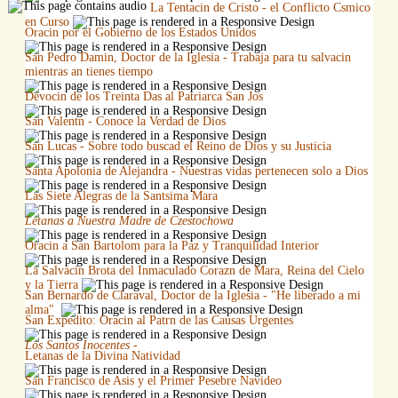
La Tentacin de Cristo - el Conflicto Csmico
en Curso
Oracin por el Gobierno de los Estados Unidos
San Pedro Damin, Doctor de la Iglesia - Trabaja para tu salvacin
mientras an tienes tiempo
Devocin de los Treinta Das al Patriarca San Jos
San Valentn - Conoce la Verdad de Dios
San Lucas - Sobre todo buscad el Reino de Dios y su Justicia
Santa Apolonia de Alejandra - Nuestras vidas pertenecen solo a Dios
Las Siete Alegras de la Santsima Mara
Letanas a Nuestra Madre de Czestochowa
Oracin a San Bartolom para la Paz y Tranquilidad Interior
La Salvacin Brota del Inmaculado Corazn de Mara, Reina del Cielo
y la Tierra
San Bernardo de Claraval, Doctor de la Iglesia - "He liberado a mi
alma"
San Expedito: Oracin al Patrn de las Causas Urgentes
Los Santos Inocentes
-
Letanas de la Divina Natividad
San Francisco de Asis y el Primer Pesebre Navideo