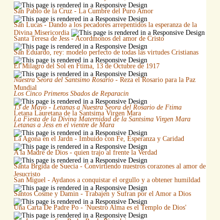
San Pablo de la Cruz - La Cumbre del Puro Amor
San Lucas - Dando a los pecadores arrepentidos la esperanza de la
Divina Misericordia
Santa Teresa de Jess - Acordmonos del amor de Cristo
San Eduardo, rey: modelo perfecto de todas las virtudes Cristianas
El Milagro del Sol en Ftima, 13 de Octubre de 1917
Nuestra Seora del Santsimo Rosario
- Reza el Rosario para la Paz
Mundial
Los Cinco Primeros Sbados de Reparacin
13 de Mayo - Letanas a Nuestra Seora del Rosario de Ftima
Letana Lauretana de la Santsima Virgen Mara
La Fiesta de la Divina Maternidad de la Santsima Virgen Mara
Letanas a Jess en el vientre de Mara
La Agona en el Jardn - Imbuido con Fe, Esperanza y Caridad
A la Madre de Dios - quien trajo al frente la Verdad
Santa Brgida de Suecia - Convirtiendo nuestros corazones al amor de
Jesucristo
San Miguel - Aydanos a conquistar el orgullo y a obtener humildad
Santos Cosme y Damin - Trabajen y Sufran por el Amor a Dios
Una Carta De Padre Po - 'Nuestro Alma es el Templo de Dios'