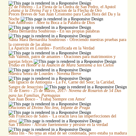
22 de Febrero - La Fiesta de la Ctedra de San Pedro, el Apstol
Letana a la Divina Faz
y Oracion de la Flecha de Oro
Preces Breves de San Juan Crisstomo para Cada Hora del Da y la
Noche
San Ambrosio - Abre tu Boca a la Palabra de Dios
Santa Bernardita Soubirous - En sus propias palabras
Santa Mara Bernardita Soubirous - Ofreciendo nuestras pruebas para
la conversin de las almas
La Aparicin en Lourdes - Fortificada en la Verdad
San Valentn, patrn de amantes - Oraciones para matrimonios y
parejas felices
Triduo en Honor a la Asuncin de Mara Santsima a los Cielos
Nuestra Seora de Lourdes - Novena Breve
San Ignacio de Antioquia - La Fe, Carne del Seor; la Caridad,
Sangre de Jesucristo
31 de Enero - 25 de Marzo, 2017-
Novena de Rosarios de 54 Das
para las Familias, Parroquias
San Juan Bosco - 'Trabaj Siempre con Amor'
Oraciones al Divino Nio Jess, Infante de Praga
San Francisco de Sales - 'La oracin lava las imperfecciones del
alma'
San Timoteo - Afrrate fuertemente y persiste en la verdad
Santa Ins - No tena an edad de ser condenada, pero estaba ya madura