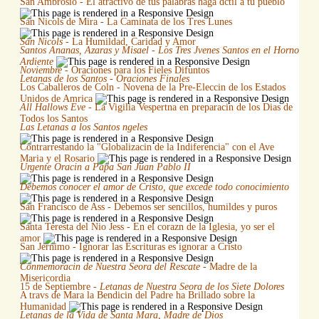
San Ambrosio - El atractivo de tus palabras haga dctil a tu pueblo
San Nicols de Mira - La Caminata de los Tres Lunes
San Nicols
- La Humildad, Caridad y Amor
Santos Ananas, Azaras y Misael - Los Tres Jvenes Santos en el Horno
Ardiente
Noviembre
- Oraciones para los Fieles Difuntos
Letanas de los Santos - Oraciones Finales
Los Caballeros de Coln - Novena de la Pre-Eleccin de los Estados
Unidos de Amrica
All Hallows Eve
- La Vigilia Vespertna en preparacin de los Dias de
Todos los Santos
Las Letanas a los Santos ngeles
Contrarrestando la "Globalizacin de la Indiferencia" con el Ave
Maria y el Rosario
Urgente Oracin a Papa San Juan Pablo II
Debemos conocer el amor de Cristo, que excede todo conocimiento
San Francisco de Ass - Debemos ser sencillos, humildes y puros
Santa Teresta del Nio Jess - En el corazn de la Iglesia, yo ser el
amor
San Jernimo - Ignorar las Escrituras es ignorar a Cristo
Conmemoracin de Nuestra Seora del Rescate
- Madre de la
Misericordia
15 de Septiembre -
Letanas de Nuestra Seora de los Siete Dolores
A travs de Mara la Bendicin del Padre ha Brillado sobre la
Humanidad
Letanas de la Vida de Santa Mara, Madre de Dios