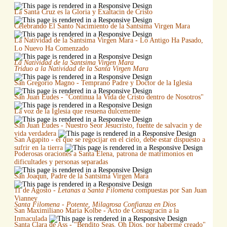
La Santa Cruz es la Gloria y Exaltacin de Cristo
Celebrando El Santo Nacimiento de la Santsima Virgen Mara
La Natividad de la Santsima Virgen Mara - Lo Antigo Ha Pasado,
Lo Nuevo Ha Comenzado
La Natividad de la Santsima Virgen Mara
Triduo a la Natividad de la Santa Virgen Mara
San Gregorio Magno - Temprano Padre y Doctor de la Iglesia
San Juan Eudes - "Continua la Vida de Cristo dentro de Nosotros"
La voz de la Iglesia que resuena dulcemente
San Juan Eudes - Nuestro Seor Jesucristo, fuente de salvacin y de
vida verdadera
San Agapito - el que se regocijar en el cielo, debe estar dispuesto a
sufrir en la tierra
Poderosas oraciones a Santa Elena, patrona de matrimonios en
dificultades y personas separadas
San Joaqun, Padre de la Santsima Virgen Mara
11 de Agosto -
Letanas a Santa Filomena
compuestas por San Juan
Vianney
Santa Filomena - Potente, Milagrosa Confianza en Dios
San Maximiliano Maria Kolbe - Acto de Consagracin a la
Inmaculada
Santa Clara de Ass - "Bendito Seas, Oh Dios, por haberme creado"