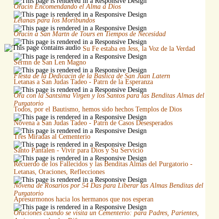
Oracin Encomendando el Alma a Dios
Letanas para los Moribundos
Oracin a San Martn de Tours en Tiempos de Necesidad
Su Fe estaba en Jess, la Voz de la Verdad
Sermn de San Len Magno
Fiesta de la Dedicacin de la Baslica de San Juan Latern
Letanas a San Judas Tadeo - Patrn de la Esperanza
Ora con la Santsima Virgen y los Santos para las Benditas Almas del
Purgatorio
Todos, por el Bautismo, hemos sido hechos Templos de Dios
Novena a San Judas Tadeo - Patrn de Casos Desesperados
Tres Miradas al Cementerio
Santo Pantalen - Vivir para Dios y Su Servicio
Recuerdo de los Fallecidos y las Benditas Almas del Purgatorio -
Letanas, Oraciones, Reflecciones
Novena de Rosarios por 54 Das para Liberar las Almas Benditas del
Purgatorio
Apresurmonos hacia los hermanos que nos esperan
Oraciones cuando se visita un Cementerio: para Padres, Parientes,