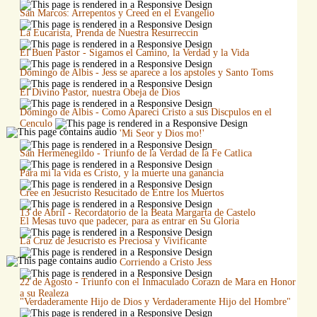
San Marcos: Arrepentos y Creed en el Evangelio
La Eucarista, Prenda de Nuestra Resurreccin
El Buen Pastor - Sigamos el Camino, la Verdad y la Vida
Domingo de Albis - Jess se aparece a los apstoles y Santo Toms
El Divino Pastor, nuestra Obeja de Dios
Domingo de Albis - Como Apareci Cristo a sus Discpulos en el
Cenculo
'Mi Seor y Dios mo!'
San Hermenegildo - Triunfo de la Verdad de la Fe Catlica
Para mi la vida es Cristo, y la muerte una ganancia
Cree en Jesucristo Resucitado de Entre los Muertos
13 de Abril - Recordatorio de la Beata Margarta de Castelo
El Mesas tuvo que padecer, para as entrar en Su Gloria
La Cruz de Jesucristo es Preciosa y Vivificante
Corriendo a Cristo Jess
22 de Agosto - Triunfo con el Inmaculado Corazn de Mara en Honor
a su Realeza
"Verdaderamente Hijo de Dios y Verdaderamente Hijo del Hombre"