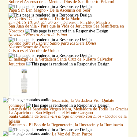
Sobre el Ascenso de la Mente a Dios de San Roberto Belarmine
Papa San Len Magno - De la Ascensin del Seor
En Cariosa Celebracin del Da de la Madre
Jun 14:15-18, 20; 23; 26-27
- Defensor, Parclito, Maestro
San Juan de vila - Para que la Vida de Jesucristo Sea Manifiesta en
Nosotros
Novena a Nuestra Seora de Ftima
Novena para el Espritu Santo para los Siete Dones
Nuestra Seora de Ftima
Cristo es el Vnculo de Unidad
El hallazgo de la Verdadera Santa Cruz de Nuestro Salvador
Jesucristo
Jesucristo, la Verdadera Vid: Qudate
conmigo!
Letanas de la Santsima Virgen Mara, Mediadora de Todas las Gracias
La Aparicin de San Miguel en el Monte Gargano
Santa Catalina de Siena -
En dilogo amoroso con Dios
- Doctor de la
Iglesia
Bautismo - El Bao de la Regeneracin, la Ilustracin y la Iluminacin
La Voz del Buen Pastor