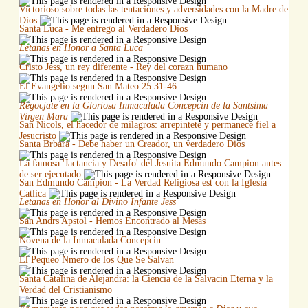
Victorioso sobre todas las tentaciones y adversidades con la Madre de
Dios
Santa Luca - Me entrego al Verdadero Dios
Letanas en Honor a Santa Luca
Cristo Jess, un rey diferente - Rey del corazn humano
El Evangelio segun San Mateo 25:31-46
Regocjate en la Gloriosa Inmaculada Concepcin de la Santsima
Virgen Mara
San Nicols, el hacedor de milagros: arrepintete y permanece fiel a
Jesucristo
Santa Brbara - Debe haber un Creador, un verdadero Dios
La famosa 'Jactancia y Desafo' del Jesuita Edmundo Campion antes
de ser ejecutado
San Edmundo Campion - La Verdad Religiosa est con la Iglesia
Catlica
Letanas en Honor al Divino Infante Jess
San Andrs Apstol - Hemos Encontrado al Mesas
Novena de la Inmaculada Concepcin
El Pequeo Nmero de los Que Se Salvan
Santa Catalina de Alejandra: la Ciencia de la Salvacin Eterna y la
Verdad del Cristianismo