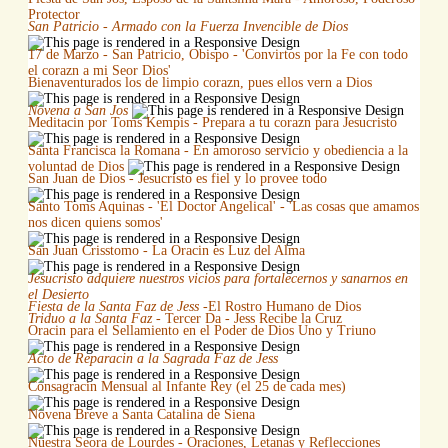
Protector
San Patricio - Armado con la Fuerza Invencible de Dios
17 de Marzo - San Patricio, Obispo - 'Convirtos por la Fe con todo
el corazn a mi Seor Dios'
Bienaventurados los de limpio corazn, pues ellos vern a Dios
Novena a San Jos
Meditacin por Toms Kempis - Prepara a tu corazn para Jesucristo
Santa Francisca la Romana - En amoroso servicio y obediencia a la
voluntad de Dios
San Juan de Dios - Jesucristo es fiel y lo provee todo
Santo Toms Aquinas - 'El Doctor Angelical' - 'Las cosas que amamos
nos dicen quiens somos'
San Juan Crisstomo - La Oracin es Luz del Alma
Jesucristo adquiere nuestros vicios para fortalecernos y sanarnos en
el Desierto
Fiesta de la Santa Faz de Jess
-El Rostro Humano de Dios
Triduo a la Santa Faz
- Tercer Da - Jess Recibe la Cruz
Oracin para el Sellamiento en el Poder de Dios Uno y Triuno
Acto de Reparacin a la Sagrada Faz de Jess
Consagracin Mensual al Infante Rey (el 25 de cada mes)
Novena Breve a Santa Catalina de Siena
Nuestra Seora de Lourdes - Oraciones, Letanas y Reflecciones