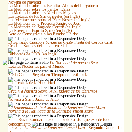
Novena de Navidad
La Meditacin sobre las Benditas Almas del Purgatorio
La Meditacin sobre los Santos ngeles
La Meditacin sobre las Verdades Magnas
Las Letanas de los Santos ngeles (en Ingls)
Las Meditaciones sobre el Pater Noster (en Ingls)
La Meditacin de la Preciosa Sangre de Jess
La Meditacin del Sagrado Corazn (en Ingls)
La Novena al Espritu Santo (en Ingls)
Acto de Consagracin a los Estados Unidos
El Santsimo Cuerpo y Sangre de Cristo
Fiesta del Corpus Cristi
Oracin a San Jos del Papa Len XIII
Biblioteca de PDFs (en Ingls)
La Natividad de nuestro Seor
Letanas Nocturnas para el Mundo
Stella Coeli - Plegaria en Tiempo de Pestilencia
Las Letanas de la Humildad
Oracin a Nuestra Seora, Auxiliadora de los Enfermos
Novena a Santa Juana de Arco
La Solemnidad de la Asuncin de la Santsima Virgen Mara
Novena a la Natividad de la Santsima Virgen Mara
Santa Rosa - Conozcamos el amor de Cristo, que excede todo
conocimiento
Los Siete Dolores de la Santsima Virgen Mara
- Segundo Dolor - La