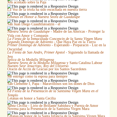
Jess acostado sobre la Paja
La Voz de la trtola ha sido escuchada en nuestra tierra
Letanas en Honor a Nuestra Seora de Guadalupe
San Juan Diego Cuauhtlatoatzin - el
Nuestra Seora de Guadalupe
- Madre de las Amricas - Proteger la
Vida con Amor y Compasin
La Fiesta de la Inmaculada Concepcin de la Santa Virgen Mara
Segundo Domingo de Adviento
- Que Haya Paz en la Tierra
Primer Domingo de Adviento
- Esperando - Preparacin - Luz en la
Oscuridad
La Fiesta de San Andrs, Primer Apstol
- Siguiendo la llamada de
Jess
Splica de la Medalla Milagrosa
Nuestra Seora de la Medalla Milagrosa
y Santa Catalina Labour
Nuestro Seor Jesucristo, Rey del Universo
Oracin de Accin de Gracias por los Santos Sacerdotes
Me entrego como tu esposa para siempre
San Clemente I, Papa - Maravillosos son los dones de Dios
La Fiesta de la Presentacin de la Santsima Virgen Mara en el
Templo
Letanas en honor a Santa Cecilia
Santa Cecilia
- Lirio de Brillante Sabidura y Pureza de Amor
Novena para la Presentacin de la Santsima Virgen Mara
Letanas en honor de la Santa Infancia de la Santsima Virgen Mara