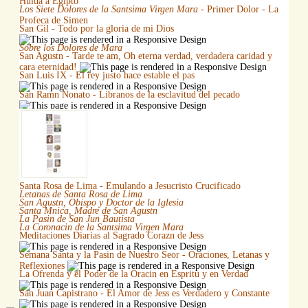
Huida a Egipto
Los Siete Dolores de la Santsima Virgen Mara
- Primer Dolor - La
Profeca de Simen
San Gil - Todo por la gloria de mi Dios
Sobre los Dolores de Mara
San Agustn - Tarde te am, Oh eterna verdad, verdadera caridad y
cara eternidad!
San Luis IX - El rey justo hace estable el pas
San Ramn Nonato - Libranos de la esclavitud del pecado
Santa Rosa de Lima - Emulando a Jesucristo Crucificado
Letanas de Santa Rosa de Lima
San Agustn, Obispo y Doctor de la Iglesia
Santa Mnica, Madre de San Agustn
La Pasin de San Jun Bautista
La Coronacin de la Santsima Virgen Mara
Meditaciones Diarias al Sagrado Corazn de Jess
Semana Santa y la Pasin de Nuestro Seor - Oraciones, Letanas y
Reflexiones
La Ofrenda y el Poder de la Oracin en Espritu y en Verdad
San Juan Capistrano - El Amor de Jess es Verdadero y Constante