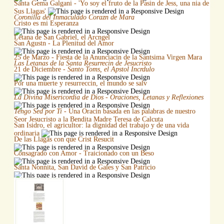
Santa Gema Galgani - 'Yo soy el fruto de la Pasin de Jess, una nia de
Sus Llagas'
Coronilla del Inmaculado Corazn de Mara
Cristo es mi Esperanza
Letana de San Gabriel, el Arcngel
San Agustn - La Plenitud del Amor
25 de Marzo - Fiesta de la Anunciacin de la Santsima Virgen Mara
Las Letanas de la Santa Resurrecin de Jesucristo
21 de Diciembre -
Santo Toms, el Apstol Incrdulo
Por una muerte y resurreccin, el mundo se salv
La Divina Misericordia de Dios - Oraciones, Letanas y Reflexiones
Tengo Sed por Ti
- Una Oracin basada en las palabras de nuestro
Seor Jesucristo a la Bendita Madre Teresa de Calcuta
San Isidro, el agricultor: la dignidad del trabajo y de una vida
ordinaria
De las Llagas con que Crist Resucit
Consagrado con Amor - Traicionado con un Beso
Santa Nonnita, San David de Gales y San Patricio