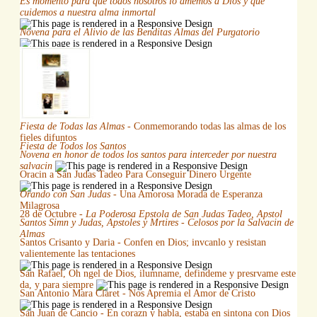
Es momento para que todos nosotros lo amemos a Dios y que
cuidemos a nuestra alma inmortal
Novena para el Alivio de las Benditas Almas del Purgatorio
Fiesta de Todas las Almas
- Conmemorando todas las almas de los
fieles difuntos
Fiesta de Todos los Santos
Novena en honor de todos los santos para interceder por nuestra
salvacin
Oracin a San Judas Tadeo Para Conseguir Dinero Urgente
Orando con San Judas
- Una Amorosa Morada de Esperanza
Milagrosa
28 de Octubre -
La Poderosa Epstola de San Judas Tadeo, Apstol
Santos Simn y Judas, Apstoles y Mrtires - Celosos por la Salvacin de
Almas
Santos Crisanto y Daria - Confen en Dios; invcanlo y resistan
valientemente las tentaciones
San Rafael, Oh ngel de Dios, ilumname, defindeme y presrvame este
da, y para siempre
San Antonio Mara Claret - Nos Apremia el Amor de Cristo
San Juan de Cancio - En corazn y habla, estaba en sintona con Dios