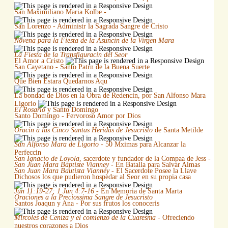
San Maximiliano Maria Kolbe -
San Lorenzo - Administr la Sagrada Sangre de Cristo
Novena para la Fiesta de la Asuncin de la Virgen Mara
La Fiesta de la Transfiguracin del Seor
El Amor a Cristo
San Cayetano - Santo Patrn de la Buena Suerte
Que Bien Estara Quedarnos Aqu
La bondad de Dios en la Obra de Redencin, por San Alfonso Mara
Ligorio
El Rosario
y Santo Domingo
Santo Domingo - Fervoroso Amor por Dios
Oracin a las Cinco Santas Heridas de Jesucristo
de Santa Metilde
San Alfonso Mara de Ligorio
- 50 Mximas para Alcanzar la
Perfeccin
San Ignacio de Loyola
, sacerdote y fundador de la Compaa de Jess -
San Juan Mara Baptiste Vianney
- En Batalla para Salvar Almas
San Juan Mara Bautista Vianney
- El Sacerdote Posee la Llave
Dichosos los que pudieron hospedar al Seor en su propia casa
Jun 11:19-27; 1 Jun 4:7-16
- En Memoria de Santa Marta
Oraciones a la Preciossima Sangre de Jesucristo
Santos Joaqun y Ana - Por sus frutos los conoceris
Mircoles de Ceniza y el comienzo de la Cuaresma
- Ofreciendo
nuestros corazones a Dios