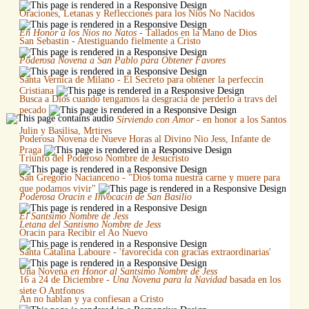
Oraciones, Letanas y Reflecciones para los Nios No Nacidos
En Honor a los Nios no Natos
- Tallados en la Mano de Dios
San Sebastin - Atestiguando fielmente a Cristo
Poderosa Novena a San Pablo para Obtener Favores
Santa Vernica de Milano - El Secreto para obtener la perfeccin
Cristiana
Busca a Dios cuando tengamos la desgracia de perderlo a travs del
pecado
Sirviendo con Amor
- en honor a los Santos
Julin y Basilisa, Mrtires
Poderosa Novena de Nueve Horas al Divino Nio Jess, Infante de
Praga
Triunfo del Poderoso Nombre de Jesucristo
San Gregorio Nacianceno - "Dios toma nuestra carne y muere para
que podamos vivir"
Poderosa Oracin e Invocacin de San Basilio
El Santsimo Nombre de Jess
Letana del Santismo Nombre de Jess
Oracin para Recibir el Ao Nuevo
Santa Catalina Laboure - 'favorecida con gracias extraordinarias'
Una Novena
en Honor al Santsimo Nombre de Jess
16 a 24 de Diciembre -
Una Novena para la Navidad
basada en los
siete O Antfonos
An no hablan y ya confiesan a Cristo