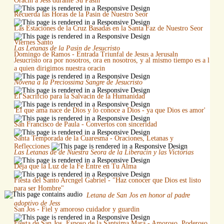
Oracin a Jess durante Su Pasin
Recuerda las Horas de la Pasin de Nuestro Seor
Las Estaciones de la Cruz Basadas en la Santa Faz de Nuestro Seor
Viernes Santo
Las Letanas de la Pasin de Jesucristo
Domingo de Ramos - Entrada Triunfal de Jesus a Jerusaln
Jesucristo ora por nosotros, ora en nosotros, y al mismo tiempo es a l
a quien dirigimos nuestra oracin
Novena a la Preciossima Sangre de Jesucristo
El Sacrifcio para la Salvacin de la Humanidad
'El que ama nace de Dios y lo conoce a Dios - ya que Dios es amor'
San Francisco de Paula - Convertos con sinceridad
Santa Temporada de la Cuaresma - Oraciones, Letanas y
Reflecciones
Las Letanas de de Nuestra Seora de la Liberacin y las Victorias
Deja que la Luz de la Fe Entre en Tu Alma
Fiesta del Santo Arcngel Gabriel - "Haz conocer que Dios est listo
para ser Hombre"
Letana de San Jos en honor al padre
adoptivo de Jess
San Jos - Fiel y amoroso cuidador y guardin
Fiesta de San Jos, Esposo de la Santsima Mara - Amoroso, Poderoso