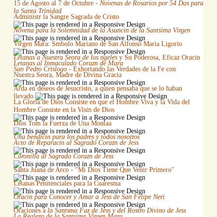
15 de Agosto al 7 de Octubre -
Novenas de Rosarios por 54 Das para
la Santa Trinidad
Administr la Sangre Sagrada de Cristo
Novena para la Solemnidad de la Asuncin de la Santsima Virgen
Virgen Mara: Smbolo Mariano de San Alfonso Maria Ligorio
Letanas a Nuestra Seora de los ngeles
y Su Poderosa, Eficaz Oracin
Letanas al Inmaculado Corazn de Mara
San Pedro Crislogo
- Exhortando las Verdades de la Fe con
Nuestra Seora, Madre de Divina Gracia
Arda en deseos de Jesucristo, a quien pensaba que se lo haban
llevado
La Gloria de Dios Consiste en que el Hombre Viva y la Vida del
Hombre Consiste en la Visin de Dios
Dios Tom la Fuerza de Una Montaa
Una bendicin para los padres y todos nosotros
Acto de Reparacin al Sagrado Corazn de Jess
Coronilla al Sagrado Corazn de Jess
Santa Juana de Arco - "Mi Dios Tiene Que Venir Primero"
Letanas Penitenciales para la Cuaresma
Oracin para Conocer y Amar a Jess de San Felipe Neri
Oraciones a
la Santsma Faz de Jess y del Rostro Divino de Jess
La Realeza de la Santsima Virgen Mara