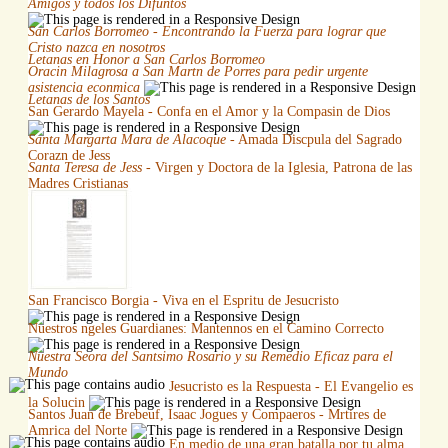
Amigos y todos los Difuntos
San Carlos Borromeo - Encontrando la Fuerza para lograr que
Cristo nazca en nosotros
Letanas en Honor a San Carlos Borromeo
Oracin Milagrosa a San Martn de Porres para pedir urgente
asistencia econmica
Letanas de los Santos
San Gerardo Mayela - Confa en el Amor y la Compasin de Dios
Santa Margarta Mara de Alacoque
- Amada Discpula del Sagrado
Corazn de Jess
Santa Teresa de Jess
- Virgen y Doctora de la Iglesia, Patrona de las
Madres Cristianas
San Francisco Borgia - Viva en el Espritu de Jesucristo
Nuestros ngeles Guardianes: Mantennos en el Camino Correcto
Nuestra Seora del Santsimo Rosario y su Remedio Eficaz para el
Mundo
Jesucristo es la Respuesta - El Evangelio es
la Solucin
Santos Juan de Brebeuf, Isaac Jogues y Compaeros - Mrtires de
Amrica del Norte
En medio de una gran batalla por tu alma