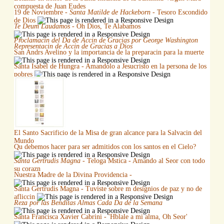
compuesta de Juan Eudes
19 de Noviembre -
Santa Matilde de Hackeborn
- Tesoro Escondido
de Dios
Te Deum Laudamos
- Oh Dios, Te Alabamos
Proclamacin del Da de Accin de Gracias por George Washington
Representacin de Accin de Gracias a Dios
San Andrs Avelino y la importancia de la preparacin para la muerte
Santa Isabel de Hungra - Amandolo a Jesucristo en la persona de los
pobres
El Santo Sacrificio de la Misa de gran alcance para la Salvacin del
Mundo
Qu debemos hacer para ser admitidos con los santos en el Cielo?
Santa Gertrudis Magna
- Teloga Mstica - Amando al Seor con todo
su corazn
Nuestra Madre de la Divina Providencia -
Santa Gertrudis Magna - Tuviste sobre m designios de paz y no de
afliccin
Reza por las Benditas Almas Cada Da de la Semana
Santa Francisca Xavier Cabrini - 'Hblale a mi alma, Oh Seor'