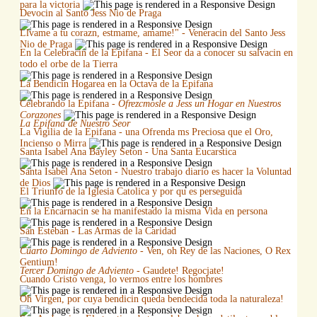
para la victoria
Devocin al Santo Jess Nio de Praga
Llvame a tu corazn, estmame, amame!" - Veneracin del Santo Jess
Nio de Praga
En la Celebracin de la Epifana - El Seor da a conocer su salvacin en
todo el orbe de la Tierra
La Bendicin Hogarea en la Octava de la Epifana
Celebrando la Epifana -
Ofrezcmosle a Jess un Hogar en Nuestros
Corazones
La Epifana de Nuestro Seor
La Vigilia de la Epifana - una Ofrenda ms Preciosa que el Oro,
Incienso o Mirra
Santa Isabel Ana Bayley Seton - Una Santa Eucarstica
Santa Isabel Ana Seton - Nuestro trabajo diario es hacer la Voluntad
de Dios
El Triunfo de la Iglesia Catolica y por qu es perseguida
En la Encarnacin se ha manifestado la misma Vida en persona
San Esteban - Las Armas de la Caridad
Cuarto Domingo de Adviento
- Ven, oh Rey de las Naciones, O Rex
Gentium!
Tercer Domingo de Adviento
- Gaudete! Regocjate!
Cuando Cristo venga, lo vermos entre los hombres
Oh Virgen, por cuya bendicin queda bendecida toda la naturaleza!