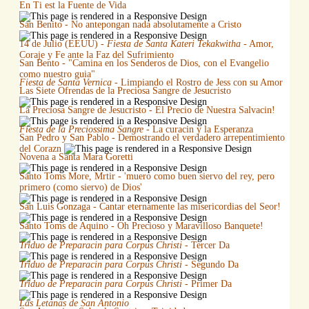
En Ti est la Fuente de Vida
San Benito - No antepongan nada absolutamente a Cristo
14 de Julio (EEUU) -
Fiesta de Santa Kateri Tekakwitha
- Amor,
Coraje y Fe ante la Faz del Sufrimiento
San Bento - "Camina en los Senderos de Dios, con el Evangelio
como nuestro guia"
Fiesta de Santa Vernica
- Limpiando el Rostro de Jess con su Amor
Las Siete Ofrendas de la Preciosa Sangre de Jesucristo
La Preciosa Sangre de Jesucristo - El Precio de Nuestra Salvacin!
Fiesta de la Preciossima Sangre
- La curacin y la Esperanza
San Pedro y San Pablo - Demostrando el verdadero arrepentimiento
del Corazn
Novena a Santa Mara Goretti
Santo Toms More, Mrtir - 'muero como buen siervo del rey, pero
primero (como siervo) de Dios'
San Luis Gonzaga - Cantar eternamente las misericordias del Seor!
Santo Toms de Aquino - Oh Precioso y Maravilloso Banquete!
Triduo de Preparacin para Corpus Christi
- Tercer Da
Triduo de Preparacin para Corpus Christi
- Segundo Da
Triduo de Preparacin para Corpus Christi
- Primer Da
Las Letanas de San Antonio