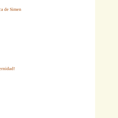
eca de Simen
ernidad!