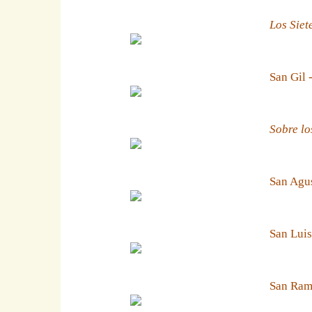
Los Siet
San Gil 
Sobre lo
San Agus
San Luis
San Ramn