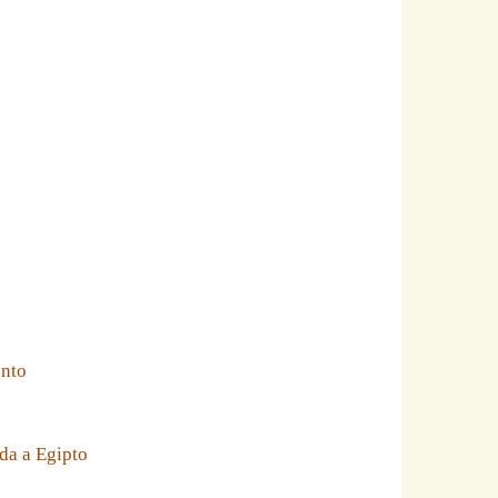
ento
da a Egipto