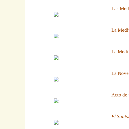
Las Medi
La Medit
La Medit
La Noven
Acto de 
El Sants