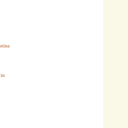
stina
cin