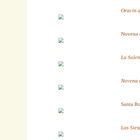
Oracin a
Novena 
La Solem
Novena a
Santa Ro
Los Siet