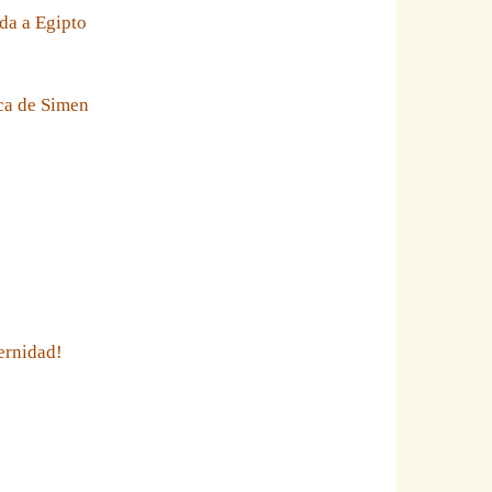
da a Egipto
eca de Simen
ernidad!