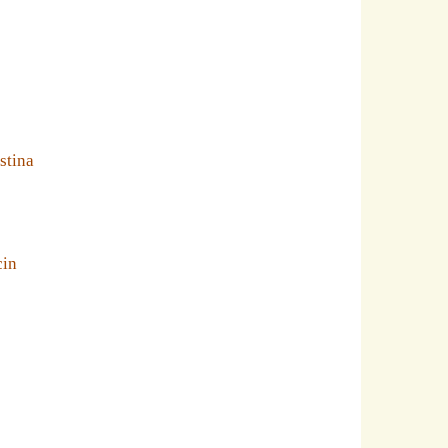
stina
cin