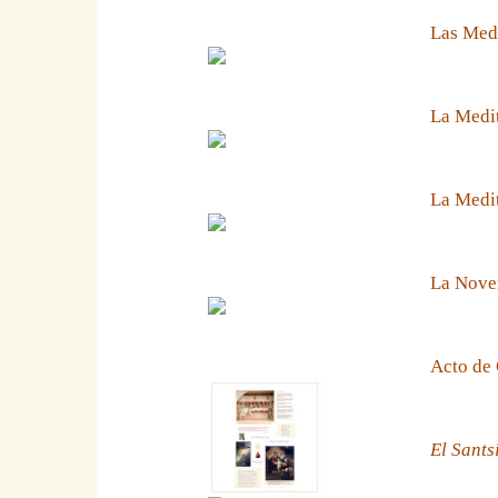
Las Medi
La Medit
La Medit
La Noven
Acto de 
El Sants