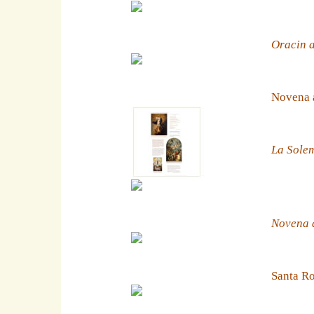
Oracin a
Novena 
La Solem
Novena a
Santa Ro