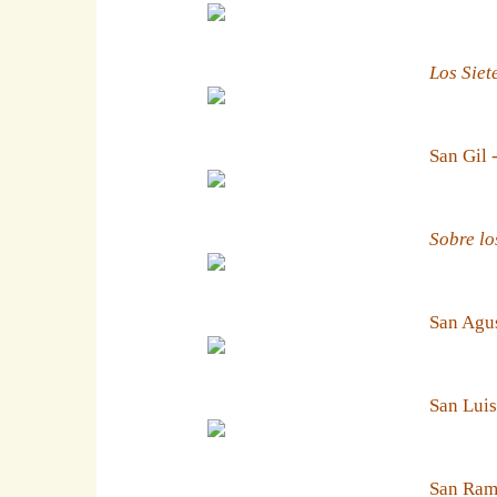
Los Siet
San Gil 
Sobre lo
San Agus
San Luis
San Ramn