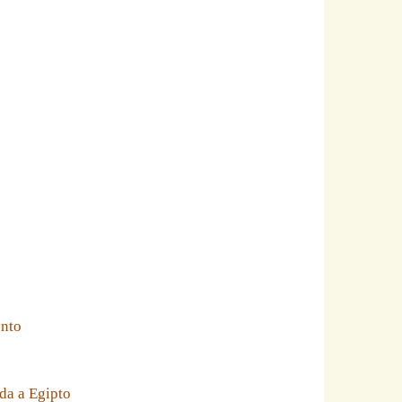
ento
da a Egipto