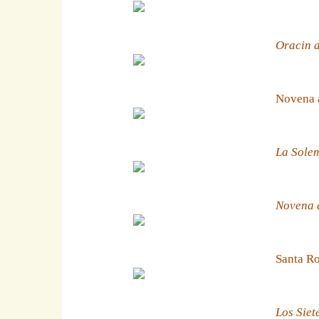
Oracin a
Novena 
La Solem
Novena a
Santa Ro
Los Siet