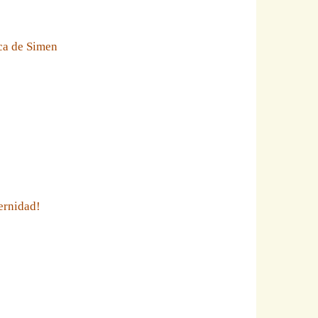
eca de Simen
ernidad!