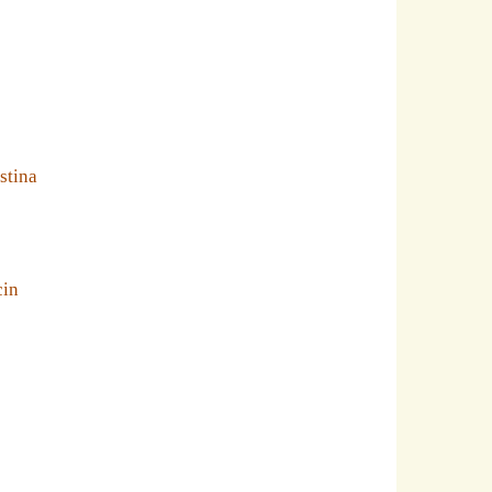
stina
cin