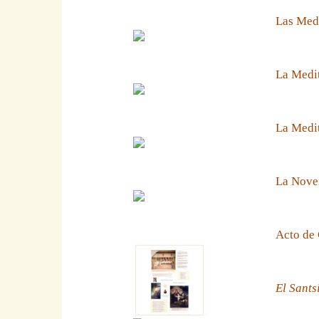
Las Medi
La Medit
La Medit
La Noven
Acto de 
El Sants