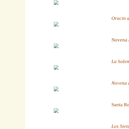
Oracin a
Novena 
La Solem
Novena a
Santa Ro
Los Siet