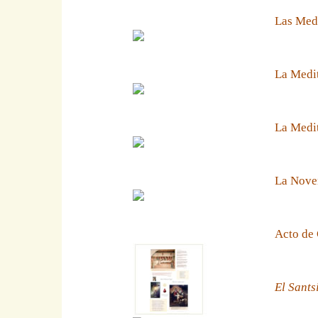
Las Medi
La Medit
La Medit
La Noven
Acto de 
El Sants