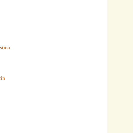
stina
cin