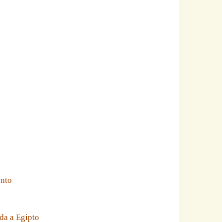
ento
da a Egipto