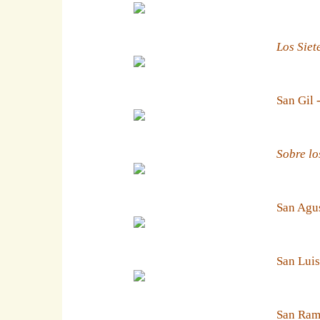
Los Siet
San Gil 
Sobre lo
San Agus
San Luis
San Ramn