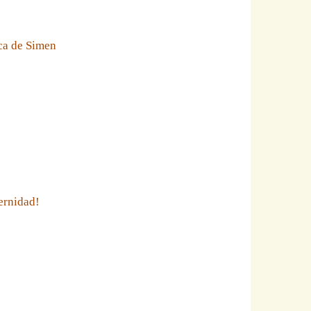
eca de Simen
ernidad!