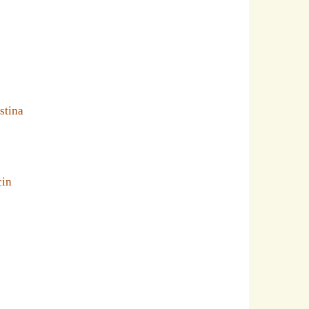
stina
cin