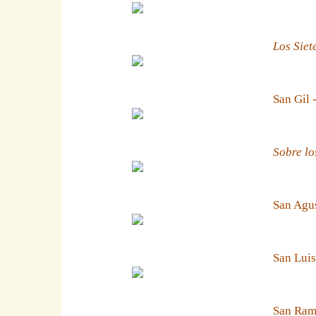
Los Siet
San Gil 
Sobre lo
San Agus
San Luis
San Ramn