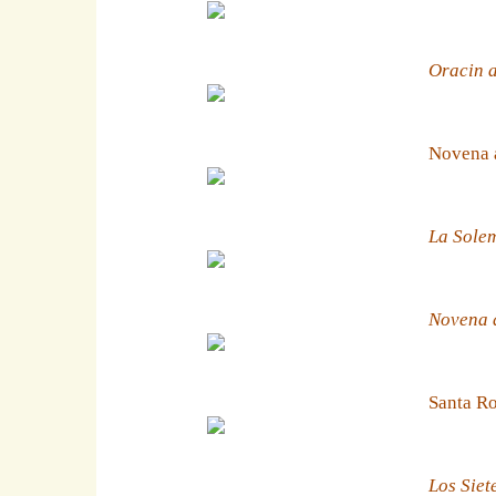
Oracin a
Novena 
La Solem
Novena a
Santa Ro
Los Siet