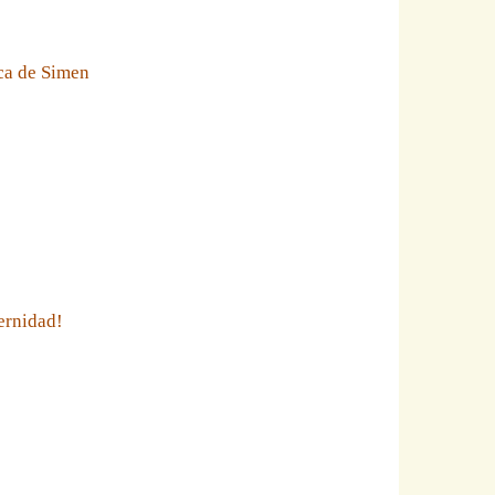
eca de Simen
ernidad!