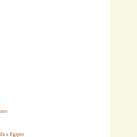
ento
da a Egipto