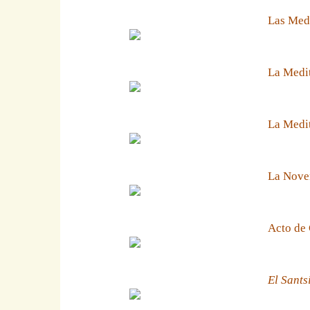
Las Medi
La Medit
La Medit
La Noven
Acto de 
El Sants