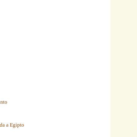
ento
da a Egipto