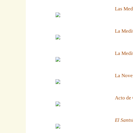
Las Medi
La Medit
La Medit
La Noven
Acto de 
El Sants