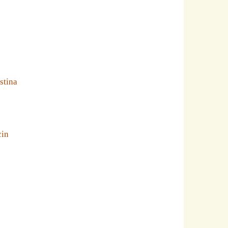
stina
cin