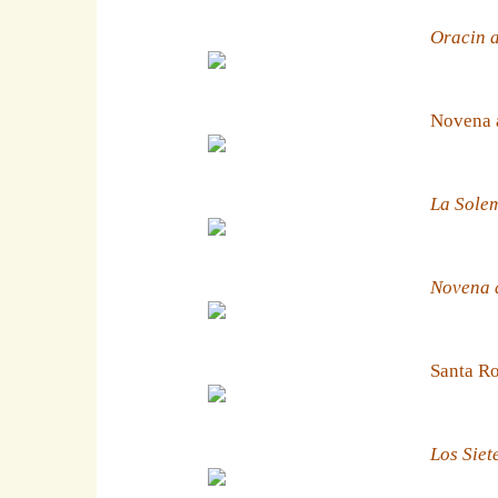
Oracin a
Novena 
La Solem
Novena a
Santa Ro
Los Siet