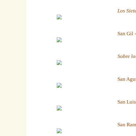
Los Siet
San Gil 
Sobre lo
San Agus
San Luis
San Ramn