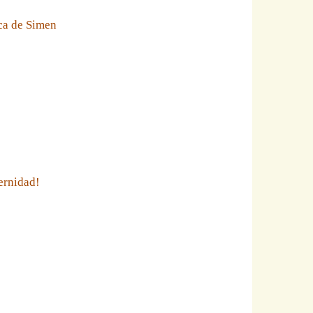
eca de Simen
ernidad!