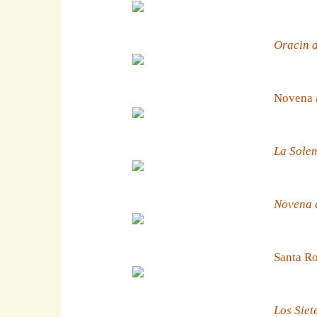
Oracin a
Novena 
La Solem
Novena a
Santa Ro
Los Siet