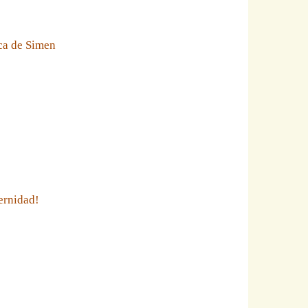
eca de Simen
ernidad!