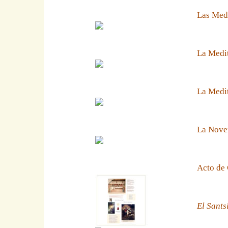
Las Medi
La Medit
La Medit
La Noven
Acto de 
El Sants