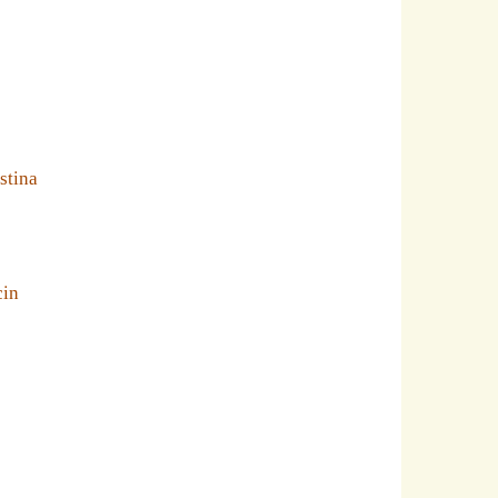
stina
cin