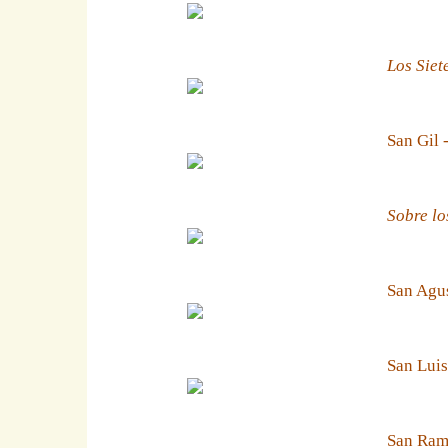
Los Siet
San Gil 
Sobre lo
San Agus
San Luis
San Ramn