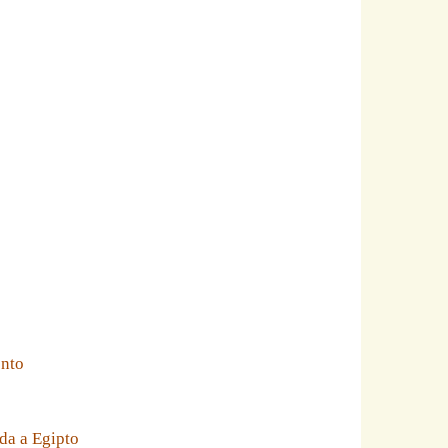
ento
da a Egipto