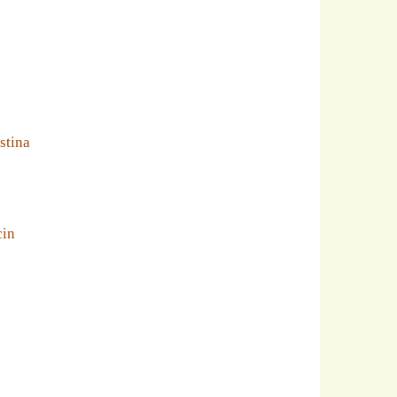
stina
cin