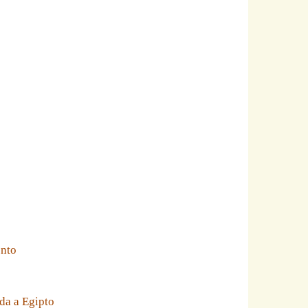
ento
da a Egipto