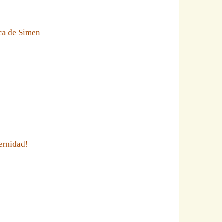
eca de Simen
ernidad!