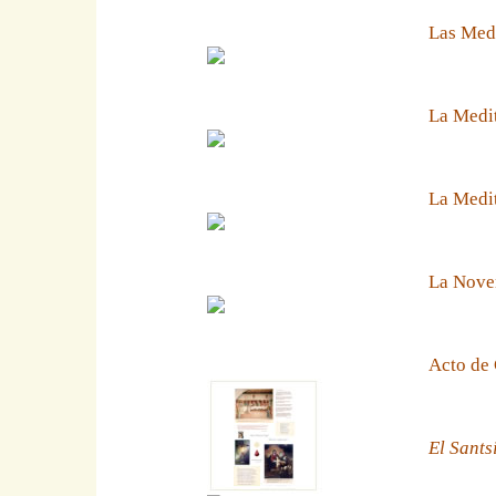
Las Medi
La Medit
La Medit
La Noven
Acto de 
El Sants