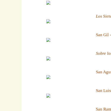
Los Siet
San Gil 
Sobre lo
San Agus
San Luis
San Ramn