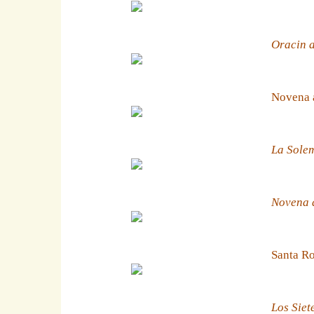
Oracin a
Novena 
La Solem
Novena a
Santa Ro
Los Siet