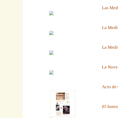
Las Medi
La Medit
La Medit
La Noven
Acto de 
El Sants