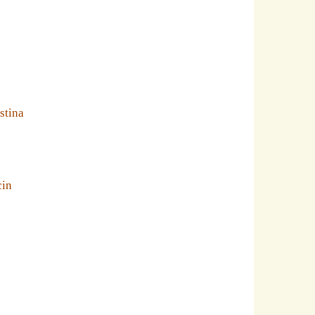
stina
cin