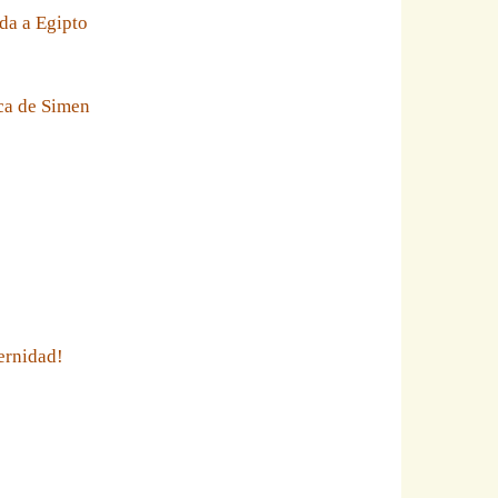
da a Egipto
eca de Simen
ernidad!