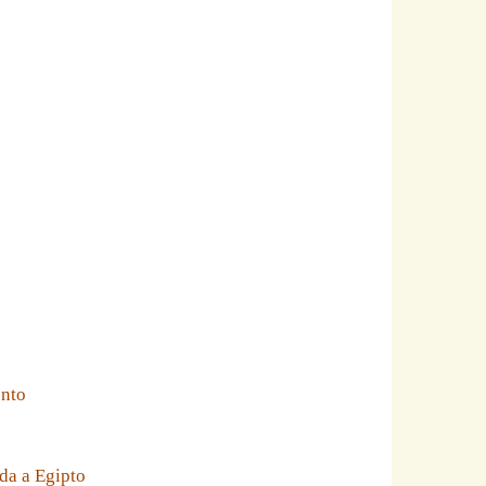
ento
da a Egipto