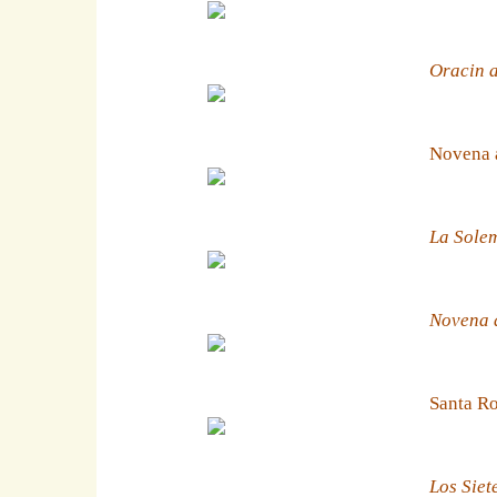
Oracin a
Novena 
La Solem
Novena a
Santa Ro
Los Siet