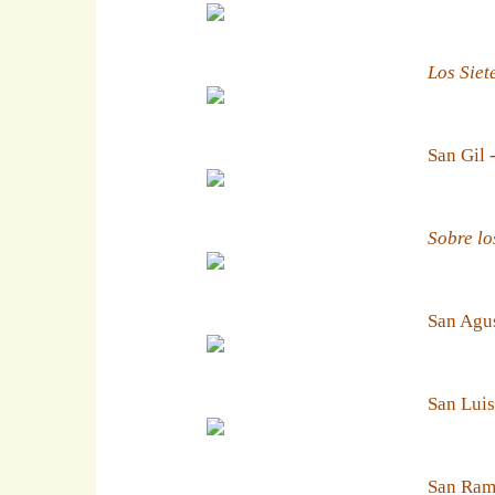
Los Siet
San Gil 
Sobre lo
San Agus
San Luis
San Ramn