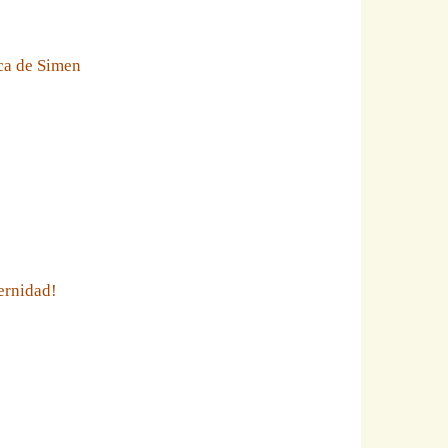
eca de Simen
ernidad!