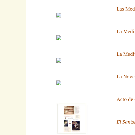
Las Medi
La Medit
La Medit
La Noven
Acto de 
El Sants