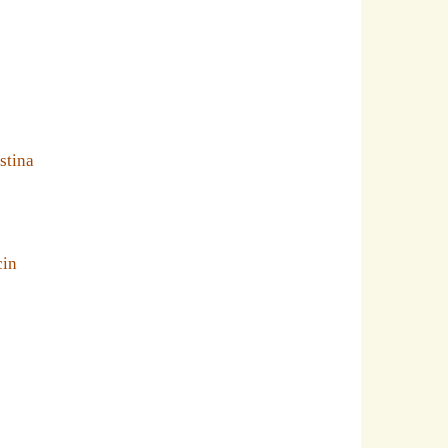
stina
cin