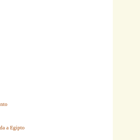
ento
da a Egipto