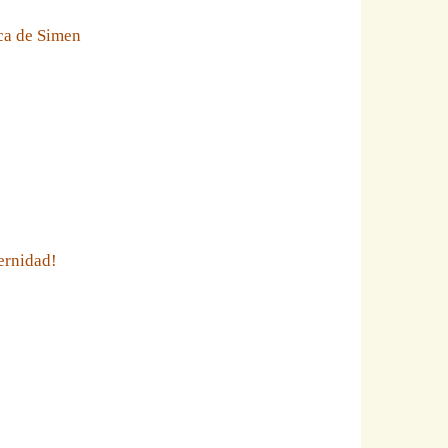
eca de Simen
ernidad!