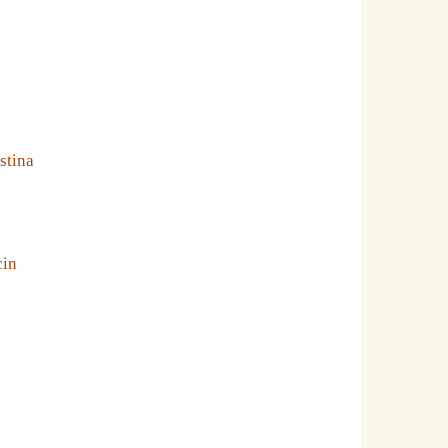
stina
cin