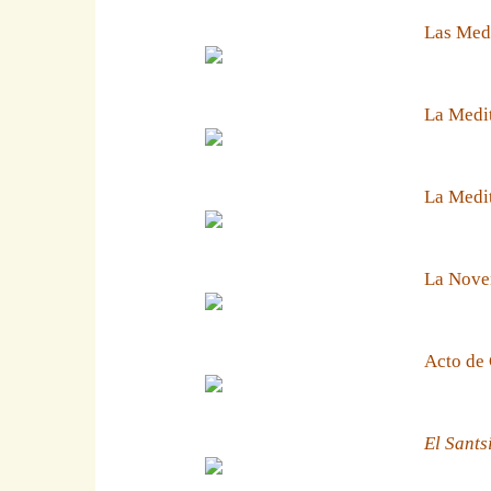
Las Medi
La Medit
La Medit
La Noven
Acto de 
El Sants