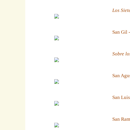
Los Siet
San Gil 
Sobre lo
San Agus
San Luis
San Ramn