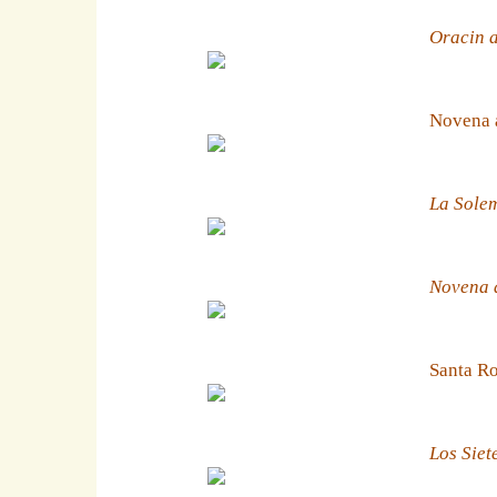
Oracin a
Novena 
La Solem
Novena a
Santa Ro
Los Siet