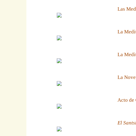
Las Medi
La Medit
La Medit
La Noven
Acto de 
El Sants