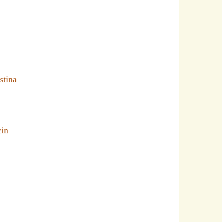
stina
cin