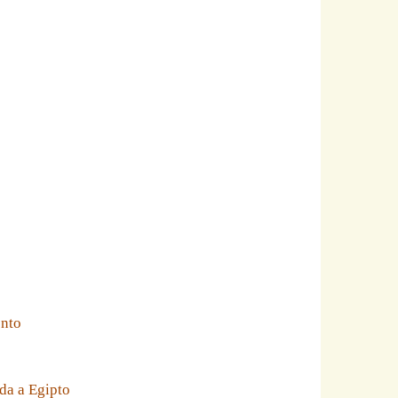
ento
da a Egipto