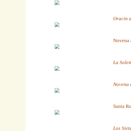
Oracin a
Novena 
La Solem
Novena a
Santa Ro
Los Siet