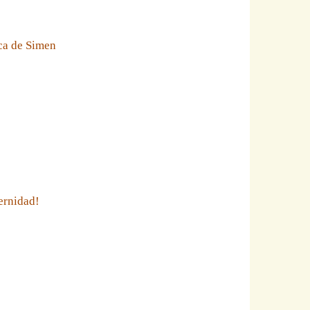
eca de Simen
ernidad!