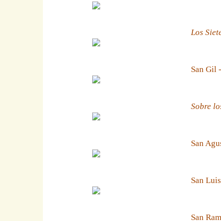
Los Siet
San Gil 
Sobre lo
San Agus
San Luis
San Ramn