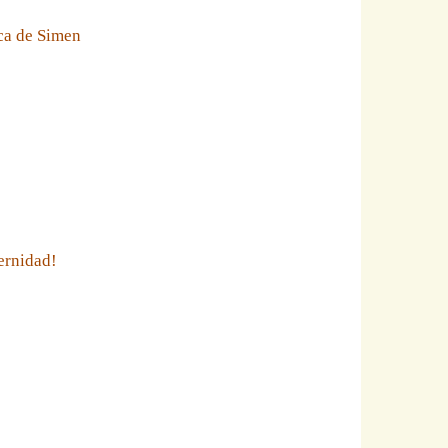
eca de Simen
ernidad!