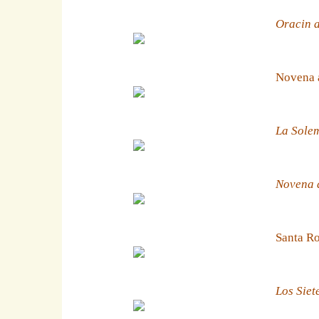
Oracin a
Novena 
La Solem
Novena a
Santa Ro
Los Siet