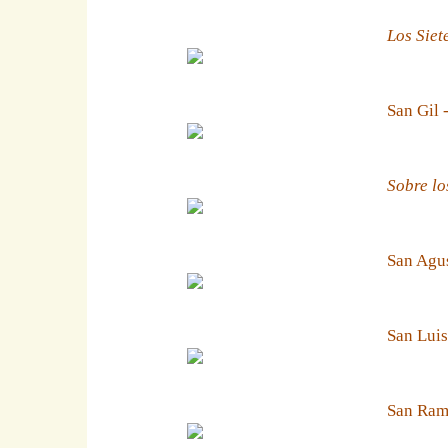
Los Siet
San Gil 
Sobre lo
San Agus
San Luis
San Ramn