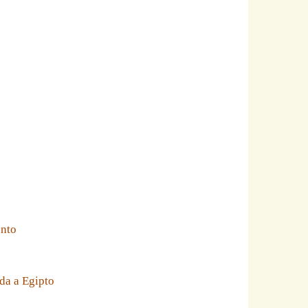
ento
da a Egipto