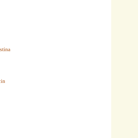
stina
cin