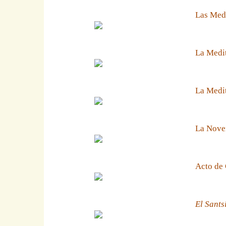
Las Medi
La Medit
La Medit
La Noven
Acto de 
El Sants