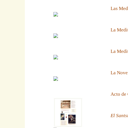
Las Medi
La Medit
La Medit
La Noven
Acto de 
El Sants