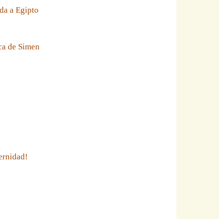
da a Egipto
eca de Simen
ernidad!