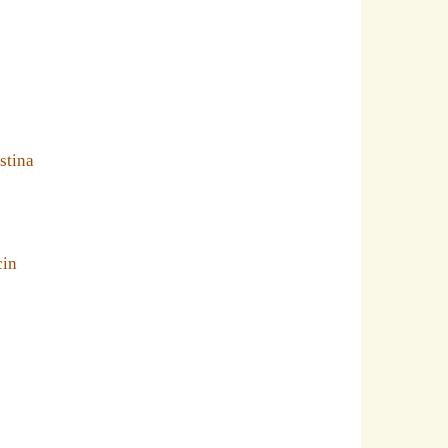
stina
cin