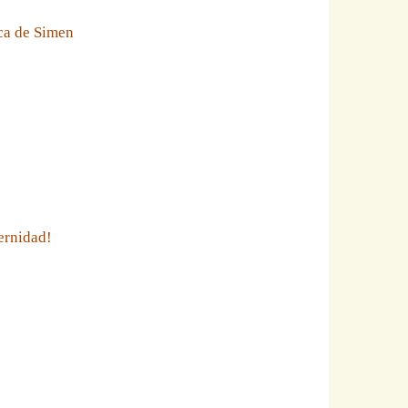
eca de Simen
ernidad!