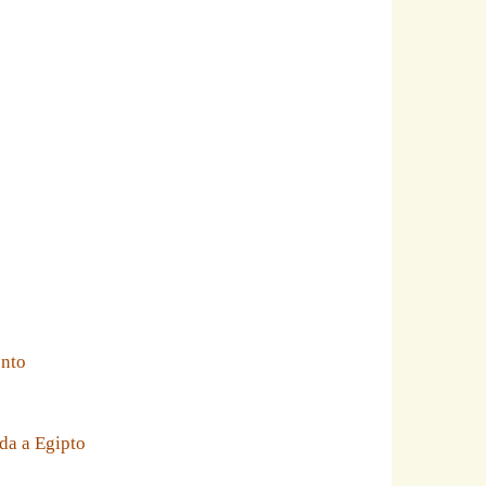
ento
da a Egipto