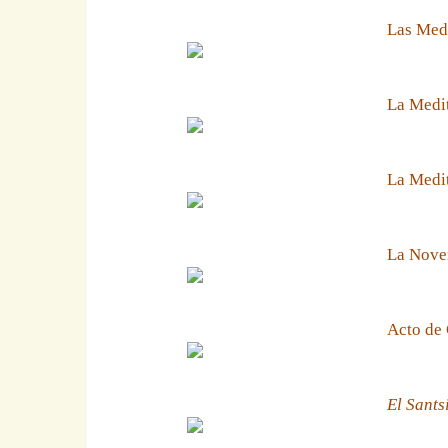
Las Medi
La Medit
La Medit
La Noven
Acto de 
El Sants