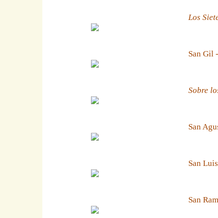
Los Siet
San Gil 
Sobre lo
San Agus
San Luis
San Ramn