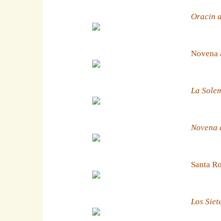
Oracin a
Novena 
La Solem
Novena a
Santa Ro
Los Siet