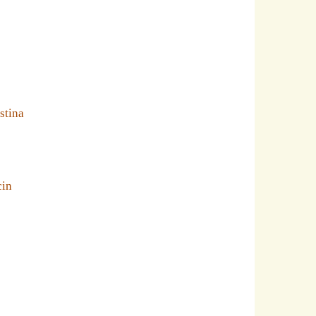
stina
cin